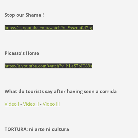
Stop our Shame !
https://es.youtube.com/watch?v=Ssszuu0d7tg
Picasso's Horse
https://it.youtube.com/watch?v=hLeS7bIT89s
What do tourists say after having seen a corrida
Video I
-
Video II
-
Video III
TORTURA: ni arte ni cultura