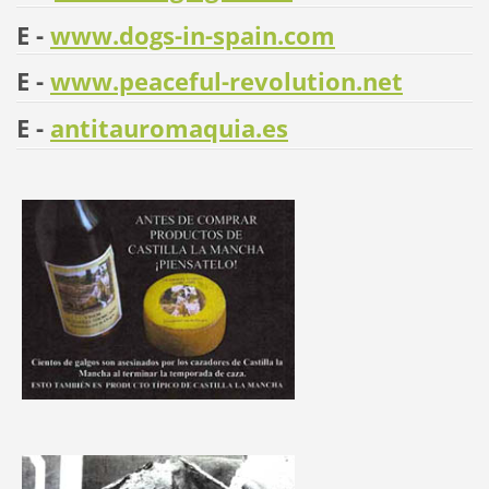
E -
www.dogs-in-spain.com
E -
www.peaceful-revolution.net
E -
antitauromaquia.es