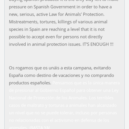
pressure on Spanish Government in order to have a
new, serious, active Law for Animals' Protection.
Mistreatments, tortures, killings of various animal
species in Spain are reaching a level that it is not
possible to accept even for persons not directly
involved in animal protection issues. IT'S ENOUGH !!!
Os rogamos que os unáis a esta campana, evitando
España como destino de vacaciones y no comprando
productos españoles.
Pensamos que es la única manera
de presionar al Gobierno Español para obtener una Ley
Nacional de Protección de los Animales. Los terribles
casos de maltrato y torturas a animales han alcanzado
un nivel que no se puede tolerar, incluso por personas
no relacionadas con el activismo en defensa de los
animales. ¡BASTA YA!