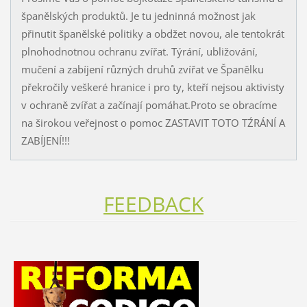
španělských produktů. Je tu jedninná možnost jak
přinutit španělské politiky a obdžet novou, ale tentokrát
plnohodnotnou ochranu zvířat. Týrání, ubližování,
mučení a zabíjení různých druhů zvířat ve Španělku
překročily veškeré hranice i pro ty, kteří nejsou aktivisty
v ochraně zvířat a začínají pomáhat.Proto se obracíme
na širokou veřejnost o pomoc ZASTAVIT TOTO TŹRÁNÍ A
ZABÍJENÍ!!!
FEEDBACK