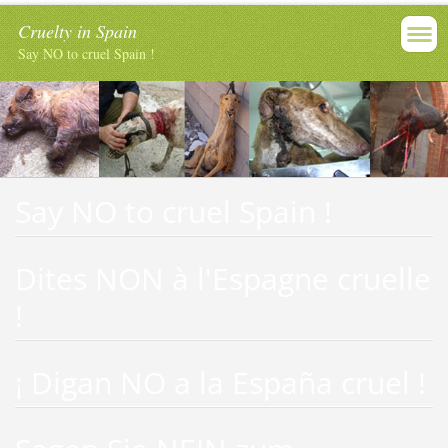
Cruelty in Spain
Say NO to cruel Spain !
Say NO to cruel Spain !
Dites NON à l'Espagne cruelle
!
¡ Digan NO a la España cruel !