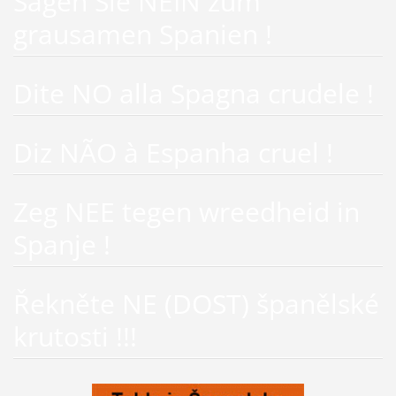
Sagen Sie NEIN zum
grausamen Spanien !
Dite NO alla Spagna crudele !
Diz NÃO à Espanha cruel !
Zeg NEE tegen wreedheid in
Spanje !
Řekněte NE (DOST) španělské
krutosti !!!